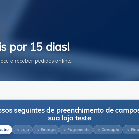
is por 15 dias!
ce a receber pedidos online.
ssos seguintes de preenchimento de campos
sua loja teste
stro
Loja
Entrega
Pagamento
Cardápio
Fina