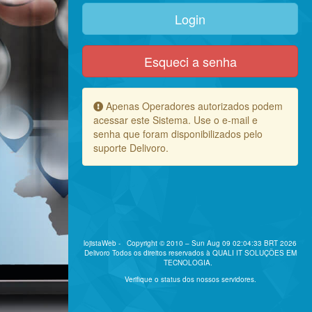
Esqueci a senha
Apenas Operadores autorizados podem
acessar este Sistema. Use o e-mail e
senha que foram disponibilizados pelo
suporte Delivoro.
lojistaWeb - Copyright © 2010 – Sun Aug 09 02:04:33 BRT 2026
Delivoro Todos os direitos reservados à QUALI IT SOLUÇÕES EM
TECNOLOGIA.
Verifique o status dos nossos servidores.